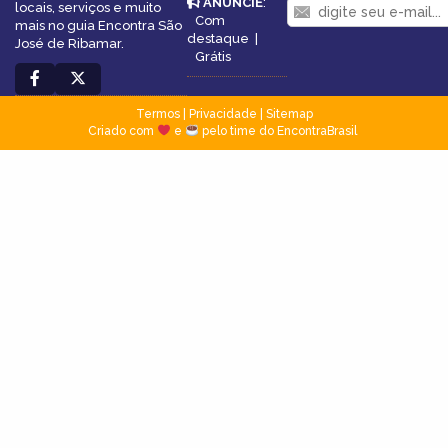
ANUNCIE
:
locais, serviços e muito
Com
mais no guia Encontra São
destaque
|
José de Ribamar.
Grátis
Termos
|
Privacidade
|
Sitemap
Criado com
e
pelo time do EncontraBrasil