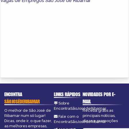
Vagas de Empregos São José de Ribamar
ENCONTRA
LINKS RÁPIDOS
NOVIDADES POR E-
SÃOJOSÉDERIBAMAR
MAIL
Sobre
EncontraSãoJosédeRibamar
O melhor de São José de
Receba grátis as
Ribamar num só lugar!
principais notícias,
Fale com o
Dicas, onde ir, o que fazer,
dicas e promoções
EncontraSãoJosédeRibamar
as melhores empresas,