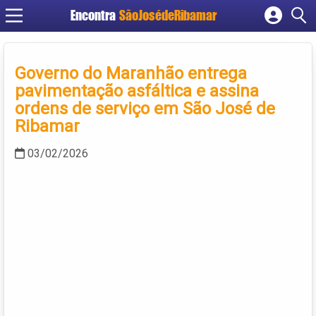
Encontra
SãoJosédeRibamar
Cadastrar empresa
Fazer login
Governo do Maranhão entrega
Criar conta
pavimentação asfáltica e assina
ordens de serviço em São José de
Ribamar
03/02/2026