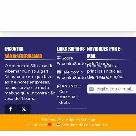
ENCONTRA
LINKS RÁPIDOS
NOVIDADES POR E-
SÃOJOSÉDERIBAMAR
MAIL
Sobre
EncontraSãoJosédeRibamar
O melhor de São José de
Receba grátis as
Ribamar num só lugar!
principais notícias,
Fale com o
Dicas, onde ir, o que fazer,
dicas e promoções
EncontraSãoJosédeRibamar
as melhores empresas,
ANUNCIE
:
locais, serviços e muito
Com
mais no guia Encontra São
destaque
|
José de Ribamar.
Grátis
Termos
|
Privacidade
|
Sitemap
Criado com
e
pelo time do EncontraBrasil