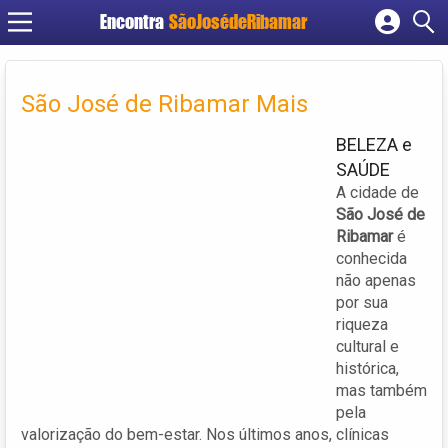
Encontra
SãoJosédeRibamar
Cadastrar empresa
Fazer login
São José de Ribamar Mais
Criar conta
BELEZA e
SAÚDE
A cidade de
São José de
Ribamar
é
conhecida
não apenas
por sua
riqueza
cultural e
histórica,
mas também
pela
valorização do bem-estar. Nos últimos anos, clínicas