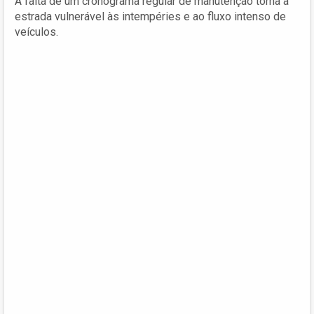
A falta de um cronograma regular de manutenção torna a
estrada vulnerável às intempéries e ao fluxo intenso de
veículos.