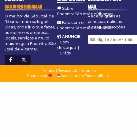
SÃOJOSÉDERIBAMAR
MAIL
Sobre
EncontraSãoJosédeRibamar
O melhor de São José de
Receba grátis as
Ribamar num só lugar!
principais notícias,
Fale com o
Dicas, onde ir, o que fazer,
dicas e promoções
EncontraSãoJosédeRibamar
as melhores empresas,
ANUNCIE
:
locais, serviços e muito
Com
mais no guia Encontra São
destaque
|
José de Ribamar.
Grátis
Termos
|
Privacidade
|
Sitemap
Criado com
e
pelo time do EncontraBrasil