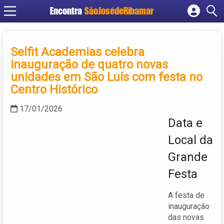
Encontra
SãoJosédeRibamar
Cadastrar empresa
Fazer login
Selfit Academias celebra
Criar conta
inauguração de quatro novas
unidades em São Luís com festa no
Centro Histórico
17/01/2026
Data e
Local da
Grande
Festa
A festa de
inauguração
das novas