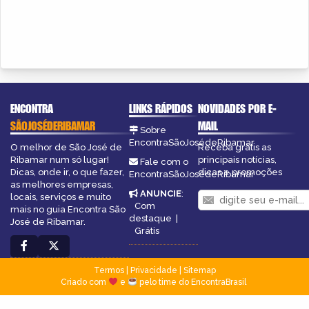
ENCONTRA
LINKS RÁPIDOS
NOVIDADES POR E-
SÃOJOSÉDERIBAMAR
MAIL
Sobre
EncontraSãoJosédeRibamar
O melhor de São José de
Receba grátis as
Ribamar num só lugar!
principais notícias,
Fale com o
Dicas, onde ir, o que fazer,
dicas e promoções
EncontraSãoJosédeRibamar
as melhores empresas,
ANUNCIE
:
locais, serviços e muito
Com
mais no guia Encontra São
destaque
|
José de Ribamar.
Grátis
Termos
|
Privacidade
|
Sitemap
Criado com
e
pelo time do EncontraBrasil