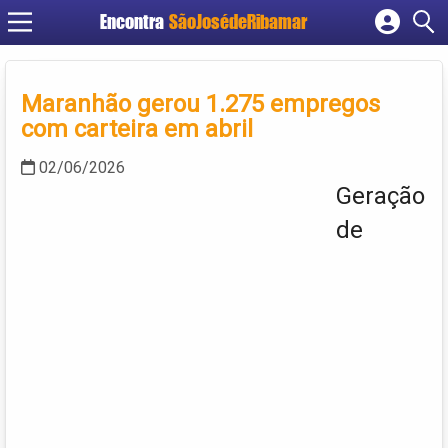
Encontra
SãoJosédeRibamar
Cadastrar empresa
Fazer login
Maranhão gerou 1.275 empregos
Criar conta
com carteira em abril
02/06/2026
Geração
de