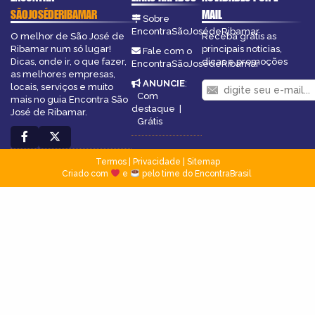
SÃOJOSÉDERIBAMAR
MAIL
Sobre
EncontraSãoJosédeRibamar
O melhor de São José de
Receba grátis as
Ribamar num só lugar!
principais notícias,
Fale com o
Dicas, onde ir, o que fazer,
dicas e promoções
EncontraSãoJosédeRibamar
as melhores empresas,
ANUNCIE
:
locais, serviços e muito
Com
mais no guia Encontra São
destaque
|
José de Ribamar.
Grátis
Termos
|
Privacidade
|
Sitemap
Criado com
e
pelo time do EncontraBrasil