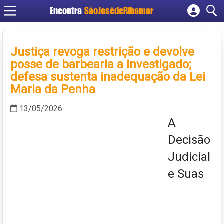
Encontra
SãoJosédeRibamar
Cadastrar empresa
Fazer login
Justiça revoga restrição e devolve
Criar conta
posse de barbearia a investigado;
defesa sustenta inadequação da Lei
Maria da Penha
13/05/2026
A
Decisão
Judicial
e Suas