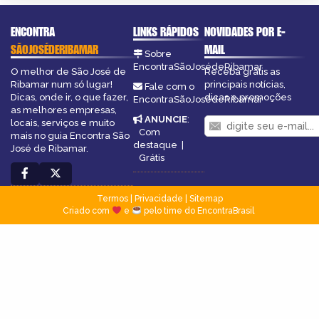
ENCONTRA
LINKS RÁPIDOS
NOVIDADES POR E-
SÃOJOSÉDERIBAMAR
MAIL
Sobre
EncontraSãoJosédeRibamar
O melhor de São José de
Receba grátis as
Ribamar num só lugar!
principais notícias,
Fale com o
Dicas, onde ir, o que fazer,
dicas e promoções
EncontraSãoJosédeRibamar
as melhores empresas,
ANUNCIE
:
locais, serviços e muito
Com
mais no guia Encontra São
destaque
|
José de Ribamar.
Grátis
Termos
|
Privacidade
|
Sitemap
Criado com
e
pelo time do EncontraBrasil