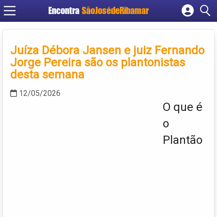
Encontra
SãoJosédeRibamar
Cadastrar empresa
Fazer login
Juíza Débora Jansen e juiz Fernando
Criar conta
Jorge Pereira são os plantonistas
desta semana
12/05/2026
O que é
o
Plantão