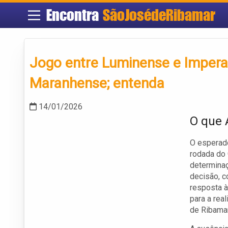
Encontra
SãoJosédeRibamar
Jogo entre Luminense e Impera
Maranhense; entenda
14/01/2026
O que 
O esperad
rodada do
determinaç
decisão, c
resposta à
para a rea
de Ribamar