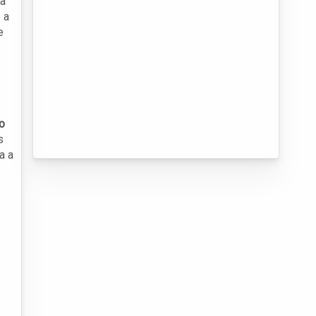
 a
 a
e
o
s
a a