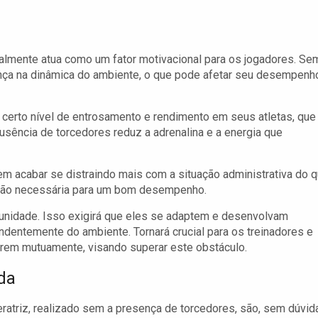
almente atua como um fator motivacional para os jogadores. Se
ança na dinâmica do ambiente, o que pode afetar seu desempenh
erto nível de entrosamento e rendimento em seus atletas, que
usência de torcedores reduz a adrenalina e a energia que
 acabar se distraindo mais com a situação administrativa do 
ração necessária para um bom desempenho.
rtunidade. Isso exigirá que eles se adaptem e desenvolvam
ndentemente do ambiente. Tornará crucial para os treinadores e
arem mutuamente, visando superar este obstáculo.
da
ratriz, realizado sem a presença de torcedores, são, sem dúvida