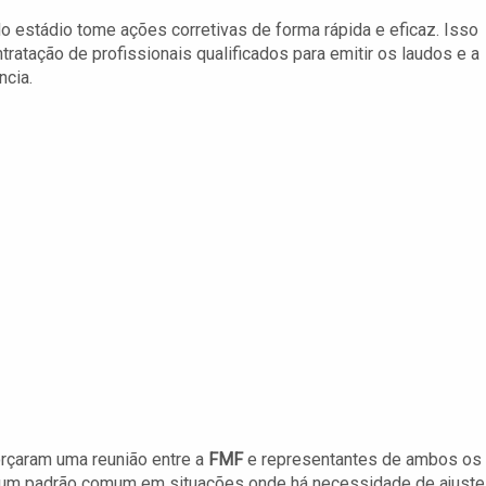
do estádio tome ações corretivas de forma rápida e eficaz. Isso
tratação de profissionais qualificados para emitir os laudos e a
cia.
orçaram uma reunião entre a
FMF
e representantes de ambos os
 é um padrão comum em situações onde há necessidade de ajust