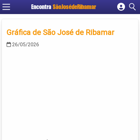
Encontra
SãoJosédeRibamar
Cadastrar empresa
Fazer login
Gráfica de São José de Ribamar
Criar conta
26/05/2026