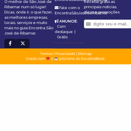
O melhor de São José de
Receba grátis as
Ribamar num só lugar!
principais notícias,
Fale com o
Dicas, onde ir, o que fazer,
dicas e promoções
EncontraSãoJosédeRibamar
as melhores empresas,
ANUNCIE
:
locais, serviços e muito
Com
mais no guia Encontra São
destaque
|
José de Ribamar.
Grátis
Termos
|
Privacidade
|
Sitemap
Criado com
e
pelo time do EncontraBrasil