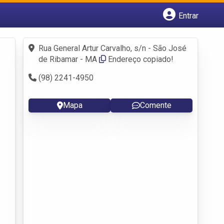
Entrar
Cadastrar empresa
Fazer login
Rua General Artur Carvalho, s/n - São José
Criar conta
de Ribamar - MA
Endereço copiado!
(98) 2241-4950
Mapa
Comente