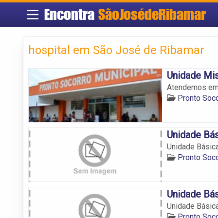
Encontra
SãoJosédeRibamar
hospital em São José de Ribamar
Unidade Mi
Atendemos em 
Pronto Soc
Unidade Bás
Unidade Básica
Pronto Soc
Unidade Bás
Unidade Básica
Pronto Soc