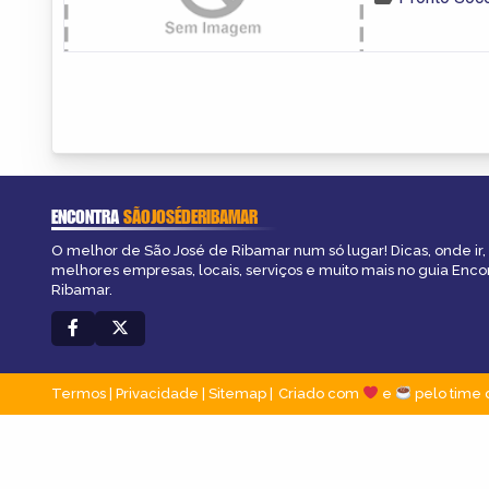
ENCONTRA
SÃOJOSÉDERIBAMAR
O melhor de São José de Ribamar num só lugar! Dicas, onde ir, 
melhores empresas, locais, serviços e muito mais no guia Enco
Ribamar.
Termos
|
Privacidade
|
Sitemap
Criado com
e
pelo time 