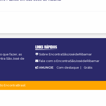
LINKS RÁPIDOS
o que fazer, as
Sobre EncontraSãoJosédeRibamar
ntra São José de
Fale com o EncontraSãoJosédeRibamar
ANUNCIE
:
Com destaque
|
Grátis
do EncontraBrasil