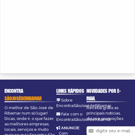
ENCONTRA
LINKS RÁPIDOS
NOVIDADES POR E-
SÃOJOSÉDERIBAMAR
MAIL
Sobre
EncontraSãoJosédeRibamar
O melhor de São José de
Receba grátis as
Ribamar num só lugar!
principais notícias,
Fale com o
Dicas, onde ir, o que fazer,
dicas e promoções
EncontraSãoJosédeRibamar
as melhores empresas,
ANUNCIE
:
locais, serviços e muito
Com
mais no guia Encontra São