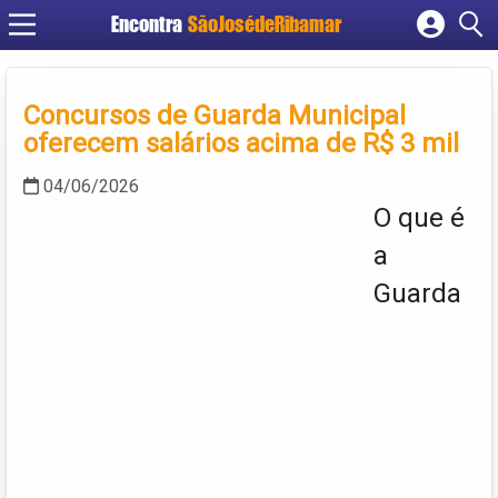
Encontra
SãoJosédeRibamar
Cadastrar empresa
Fazer login
Concursos de Guarda Municipal
Criar conta
oferecem salários acima de R$ 3 mil
04/06/2026
O que é
a
Guarda