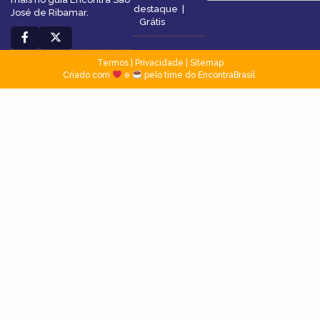
destaque
|
José de Ribamar.
Grátis
Termos
|
Privacidade
|
Sitemap
Criado com
e
pelo time do EncontraBrasil