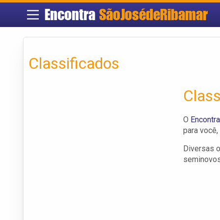
Encontra
SãoJosédeRibamar
Classificados
Class
O
Encontr
para você,
Diversas o
seminovos,