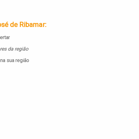
osé de Ribamar:
fertar
es da região
 na sua região