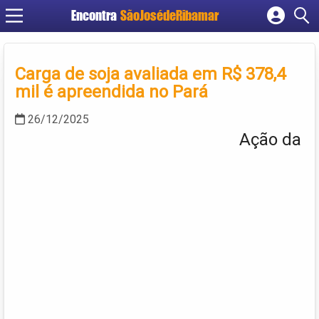
Encontra
SãoJosédeRibamar
Cadastrar empresa
Fazer login
Carga de soja avaliada em R$ 378,4
Criar conta
mil é apreendida no Pará
26/12/2025
Ação da