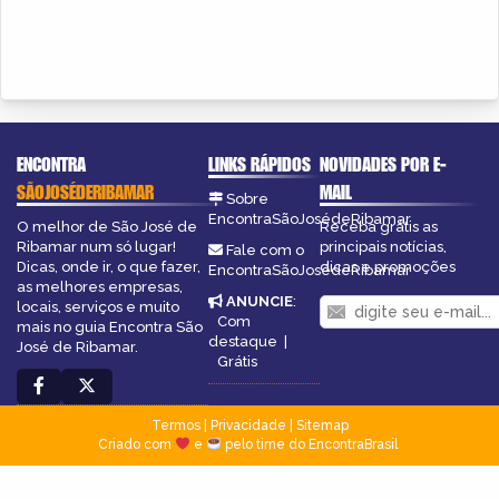
ENCONTRA
LINKS RÁPIDOS
NOVIDADES POR E-
SÃOJOSÉDERIBAMAR
MAIL
Sobre
EncontraSãoJosédeRibamar
O melhor de São José de
Receba grátis as
Ribamar num só lugar!
principais notícias,
Fale com o
Dicas, onde ir, o que fazer,
dicas e promoções
EncontraSãoJosédeRibamar
as melhores empresas,
ANUNCIE
:
locais, serviços e muito
Com
mais no guia Encontra São
destaque
|
José de Ribamar.
Grátis
Termos
|
Privacidade
|
Sitemap
Criado com
e
pelo time do EncontraBrasil