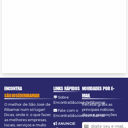
ENCONTRA
LINKS RÁPIDOS
NOVIDADES POR E-
SÃOJOSÉDERIBAMAR
MAIL
Sobre
EncontraSãoJosédeRibamar
O melhor de São José de
Receba grátis as
Ribamar num só lugar!
principais notícias,
Fale com o
Dicas, onde ir, o que fazer,
dicas e promoções
EncontraSãoJosédeRibamar
as melhores empresas,
ANUNCIE
:
locais, serviços e muito