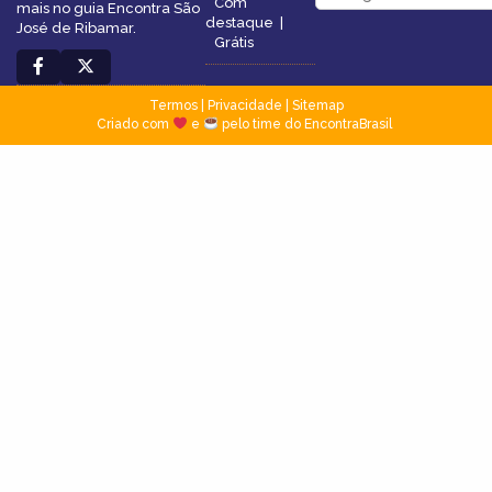
Com
mais no guia Encontra São
destaque
|
José de Ribamar.
Grátis
Termos
|
Privacidade
|
Sitemap
Criado com
e
pelo time do EncontraBrasil