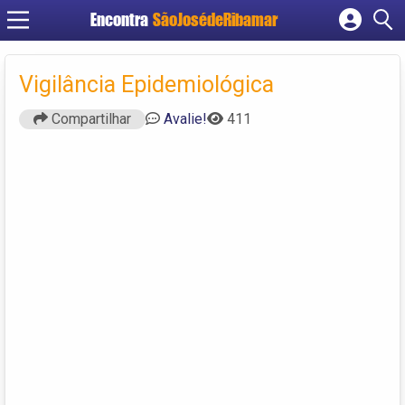
Encontra
SãoJosédeRibamar
Cadastrar empresa
Fazer login
Vigilância Epidemiológica
Criar conta
Compartilhar
Avalie!
411