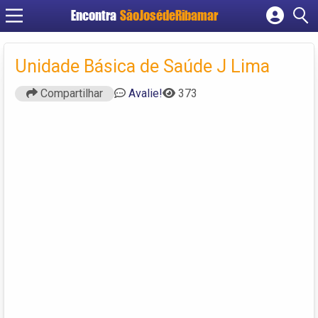
Encontra
SãoJosédeRibamar
Cadastrar empresa
Fazer login
Unidade Básica de Saúde J Lima
Criar conta
Compartilhar
Avalie!
373