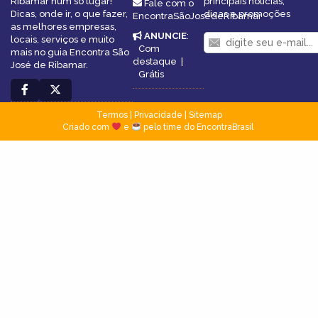
Ribamar num só lugar!
principais notícias,
Fale com o
Dicas, onde ir, o que fazer,
dicas e promoções
EncontraSãoJosédeRibamar
as melhores empresas,
ANUNCIE
:
locais, serviços e muito
Com
mais no guia Encontra São
destaque
|
José de Ribamar.
Grátis
Termos
|
Privacidade
|
Sitemap
Criado com
e
pelo time do EncontraBrasil