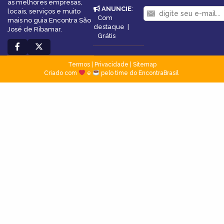
as melhores empresas,
ANUNCIE
:
locais, serviços e muito
Com
mais no guia Encontra São
destaque
|
José de Ribamar.
Grátis
Termos
|
Privacidade
|
Sitemap
Criado com
e
pelo time do EncontraBrasil