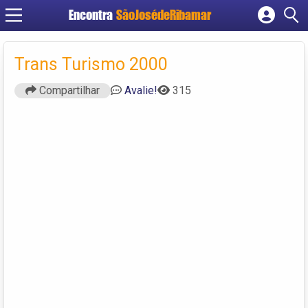
Encontra
SãoJosédeRibamar
Cadastrar empresa
Fazer login
Trans Turismo 2000
Criar conta
Compartilhar
Avalie!
315