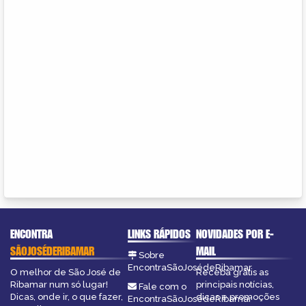
ENCONTRA
LINKS RÁPIDOS
NOVIDADES POR E-
SÃOJOSÉDERIBAMAR
MAIL
Sobre
EncontraSãoJosédeRibamar
O melhor de São José de
Receba grátis as
Ribamar num só lugar!
principais notícias,
Fale com o
Dicas, onde ir, o que fazer,
dicas e promoções
EncontraSãoJosédeRibamar