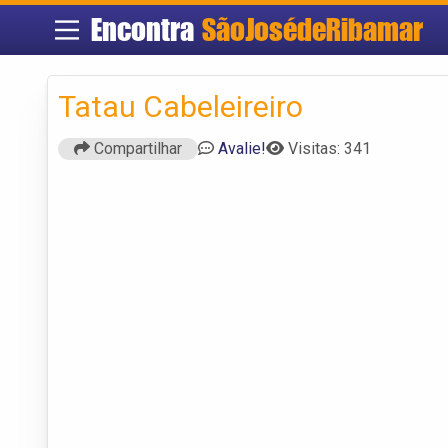
Encontra
SãoJosédeRibamar
Tatau Cabeleireiro
Compartilhar
Avalie!
Visitas: 341