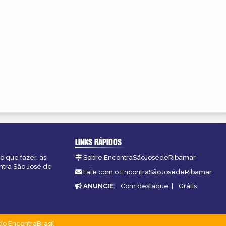
LINKS RÁPIDOS
o que fazer, as
Sobre EncontraSãoJosédeRibamar
ntra São José de
Fale com o EncontraSãoJosédeRibamar
ANUNCIE
:
Com destaque
|
Grátis
do EncontraBrasil