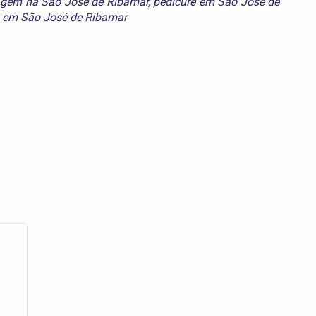
gem na São José de Ribamar
,
pedicure em São José de
a em São José de Ribamar