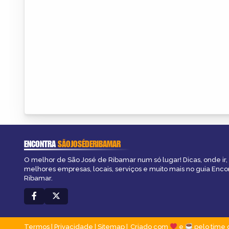
ENCONTRA
SÃOJOSÉDERIBAMAR
O melhor de São José de Ribamar num só lugar! Dicas, onde ir, 
melhores empresas, locais, serviços e muito mais no guia Enco
Ribamar.
Termos
|
Privacidade
|
Sitemap
Criado com
e
pelo time 