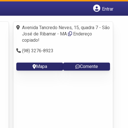
Entrar
Cadastrar empresa
Fazer login
Avenida Tancredo Neves, 15, quadra 7 - São
Criar conta
José de Ribamar - MA
Endereço
copiado!
(98) 3276-8923
Mapa
Comente