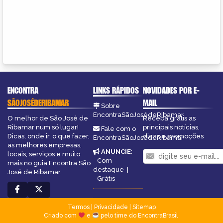
ENCONTRA
LINKS RÁPIDOS
NOVIDADES POR E-
SÃOJOSÉDERIBAMAR
MAIL
Sobre
EncontraSãoJosédeRibamar
O melhor de São José de
Receba grátis as
Ribamar num só lugar!
principais notícias,
Fale com o
Dicas, onde ir, o que fazer,
dicas e promoções
EncontraSãoJosédeRibamar
as melhores empresas,
ANUNCIE
:
locais, serviços e muito
Com
mais no guia Encontra São
destaque
|
José de Ribamar.
Grátis
Termos
|
Privacidade
|
Sitemap
Criado com
e
pelo time do EncontraBrasil