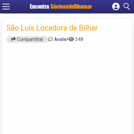
Encontra
SãoJosédeRibamar
Cadastrar empresa
Fazer login
São Luís Locadora de Bilhar
Criar conta
Compartilhar
Avalie!
348