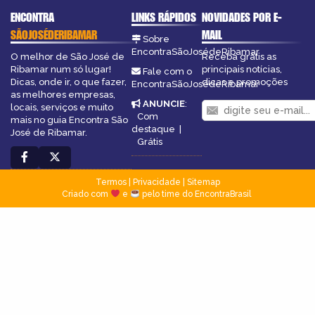
ENCONTRA
LINKS RÁPIDOS
NOVIDADES POR E-
SÃOJOSÉDERIBAMAR
MAIL
Sobre
EncontraSãoJosédeRibamar
O melhor de São José de
Receba grátis as
Ribamar num só lugar!
principais notícias,
Fale com o
Dicas, onde ir, o que fazer,
dicas e promoções
EncontraSãoJosédeRibamar
as melhores empresas,
ANUNCIE
:
locais, serviços e muito
Com
mais no guia Encontra São
destaque
|
José de Ribamar.
Grátis
Termos
|
Privacidade
|
Sitemap
Criado com
e
pelo time do EncontraBrasil