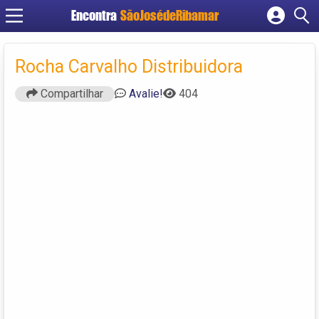
Encontra
SãoJosédeRibamar
Cadastrar empresa
Fazer login
Rocha Carvalho Distribuidora
Criar conta
Compartilhar
Avalie!
404