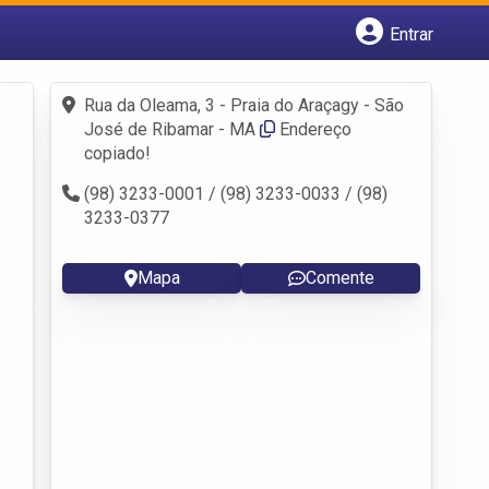
Entrar
Cadastrar empresa
Fazer login
Rua da Oleama, 3 - Praia do Araçagy - São
Criar conta
José de Ribamar - MA
Endereço
copiado!
(98) 3233-0001 / (98) 3233-0033 / (98)
3233-0377
Mapa
Comente