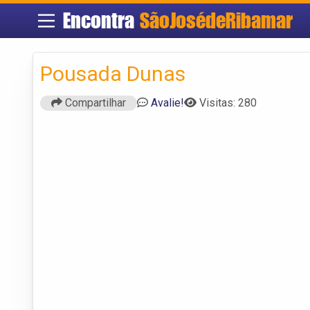
Encontra
SãoJosédeRibamar
Pousada Dunas
Compartilhar
Avalie!
Visitas: 280