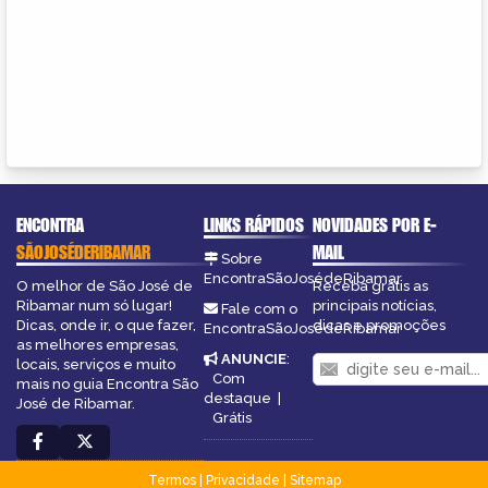
ENCONTRA
LINKS RÁPIDOS
NOVIDADES POR E-
SÃOJOSÉDERIBAMAR
MAIL
Sobre
EncontraSãoJosédeRibamar
O melhor de São José de
Receba grátis as
Ribamar num só lugar!
principais notícias,
Fale com o
Dicas, onde ir, o que fazer,
dicas e promoções
EncontraSãoJosédeRibamar
as melhores empresas,
ANUNCIE
:
locais, serviços e muito
Com
mais no guia Encontra São
destaque
|
José de Ribamar.
Grátis
Termos
|
Privacidade
|
Sitemap