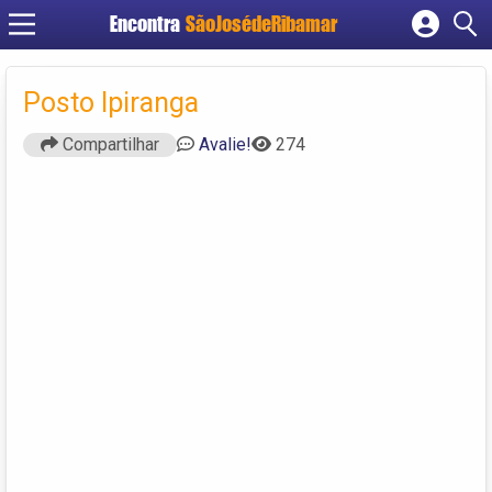
Encontra
SãoJosédeRibamar
Cadastrar empresa
Fazer login
Posto Ipiranga
Criar conta
Compartilhar
Avalie!
274