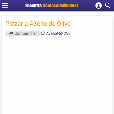
Encontra
SãoJosédeRibamar
Cadastrar empresa
Fazer login
Pizzaria Azeite de Oliva
Criar conta
Compartilhar
Avalie!
292