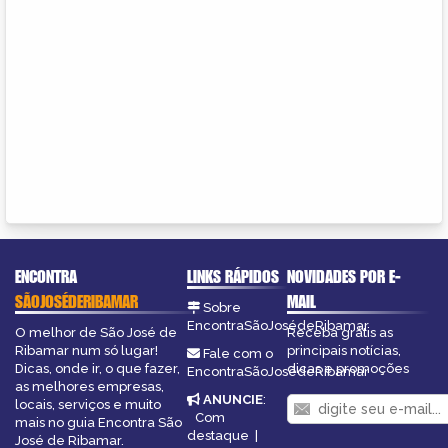
ENCONTRA
LINKS RÁPIDOS
NOVIDADES POR E-
SÃOJOSÉDERIBAMAR
MAIL
Sobre
EncontraSãoJosédeRibamar
O melhor de São José de
Receba grátis as
Ribamar num só lugar!
principais notícias,
Fale com o
Dicas, onde ir, o que fazer,
dicas e promoções
EncontraSãoJosédeRibamar
as melhores empresas,
ANUNCIE
:
locais, serviços e muito
Com
mais no guia Encontra São
destaque
|
José de Ribamar.