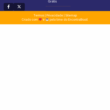
Grátis
Termos
|
Privacidade
|
Sitemap
Criado com
e
pelo time do EncontraBrasil