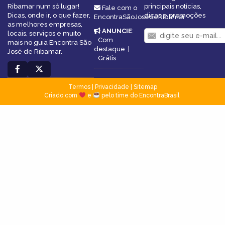
Ribamar num só lugar!
principais notícias,
Fale com o
Dicas, onde ir, o que fazer,
dicas e promoções
EncontraSãoJosédeRibamar
as melhores empresas,
ANUNCIE
:
locais, serviços e muito
Com
mais no guia Encontra São
destaque
|
José de Ribamar.
Grátis
Termos
|
Privacidade
|
Sitemap
Criado com
e
pelo time do EncontraBrasil