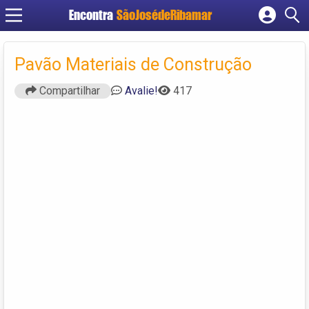
Encontra
SãoJosédeRibamar
Cadastrar empresa
Fazer login
Pavão Materiais de Construção
Criar conta
Compartilhar
Avalie!
417