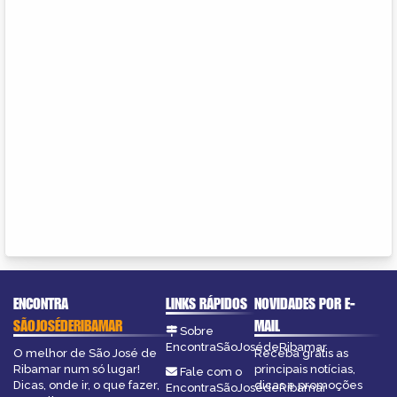
ENCONTRA
LINKS RÁPIDOS
NOVIDADES POR E-
SÃOJOSÉDERIBAMAR
MAIL
Sobre
EncontraSãoJosédeRibamar
O melhor de São José de
Receba grátis as
Ribamar num só lugar!
principais notícias,
Fale com o
Dicas, onde ir, o que fazer,
dicas e promoções
EncontraSãoJosédeRibamar