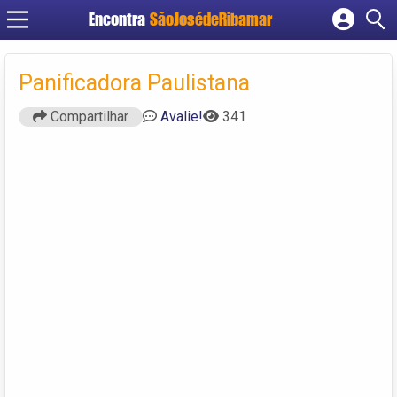
Encontra
SãoJosédeRibamar
Cadastrar empresa
Fazer login
Panificadora Paulistana
Criar conta
Compartilhar
Avalie!
341