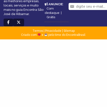
as melhores empresas,
ANUNCIE
:
locais, serviços e muito
Com
mais no guia Encontra São
destaque
|
José de Ribamar.
Grátis
Termos
|
Privacidade
|
Sitemap
Criado com
e
pelo time do EncontraBrasil