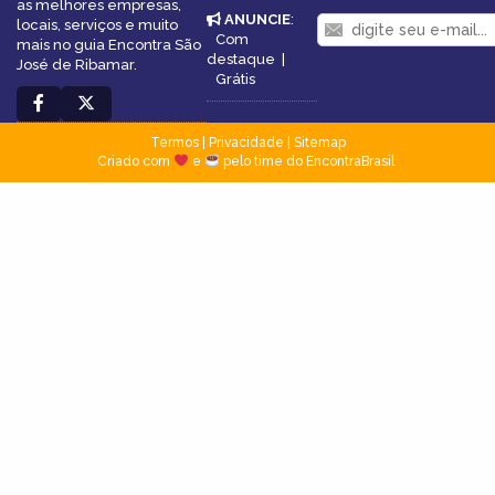
as melhores empresas,
ANUNCIE
:
locais, serviços e muito
Com
mais no guia Encontra São
destaque
|
José de Ribamar.
Grátis
Termos
|
Privacidade
|
Sitemap
Criado com
e
pelo time do EncontraBrasil