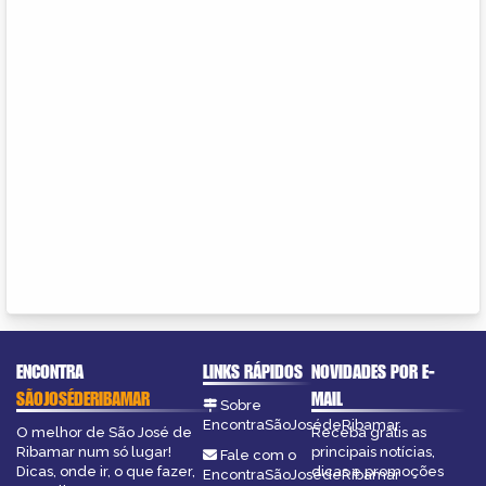
ENCONTRA
LINKS RÁPIDOS
NOVIDADES POR E-
SÃOJOSÉDERIBAMAR
MAIL
Sobre
EncontraSãoJosédeRibamar
O melhor de São José de
Receba grátis as
Ribamar num só lugar!
principais notícias,
Fale com o
Dicas, onde ir, o que fazer,
dicas e promoções
EncontraSãoJosédeRibamar