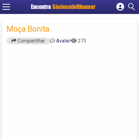
Encontra
SãoJosédeRibamar
Cadastrar empresa
Fazer login
Moça Bonita
Criar conta
Compartilhar
Avalie!
273