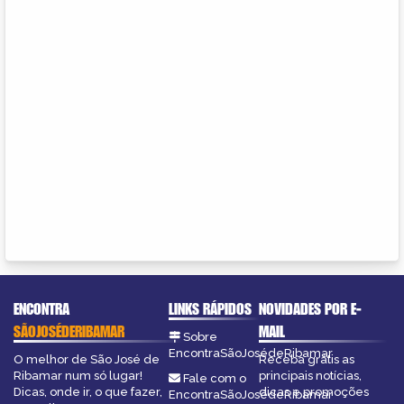
ENCONTRA
LINKS RÁPIDOS
NOVIDADES POR E-
SÃOJOSÉDERIBAMAR
MAIL
Sobre
EncontraSãoJosédeRibamar
O melhor de São José de
Receba grátis as
Ribamar num só lugar!
principais notícias,
Fale com o
Dicas, onde ir, o que fazer,
dicas e promoções
EncontraSãoJosédeRibamar