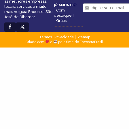
as melhores empresas,
ANUNCIE
:
locais, serviços e muito
Com
mais no guia Encontra São
destaque
|
José de Ribamar.
Grátis
Termos
|
Privacidade
|
Sitemap
Criado com
e
pelo time do EncontraBrasil