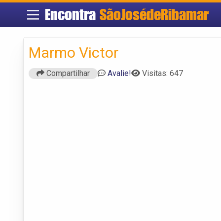
Encontra
SãoJosédeRibamar
Marmo Victor
Compartilhar
Avalie!
Visitas: 647