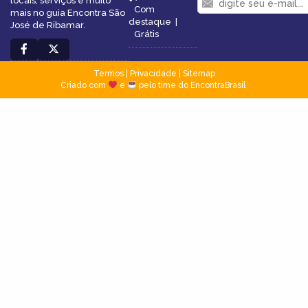
locais, serviços e muito
Com
mais no guia Encontra São
destaque
|
José de Ribamar.
Grátis
Termos
|
Privacidade
|
Sitemap
Criado com
e
pelo time do EncontraBrasil