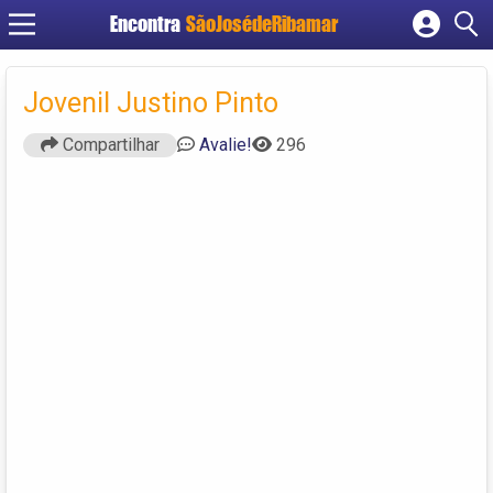
Encontra
SãoJosédeRibamar
Cadastrar empresa
Fazer login
Jovenil Justino Pinto
Criar conta
Compartilhar
Avalie!
296