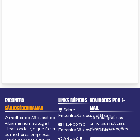
ENCONTRA
LINKS RÁPIDOS
NOVIDADES POR E-
SÃOJOSÉDERIBAMAR
MAIL
Sobre
EncontraSãoJosédeRibamar
O melhor de São José de
Receba grátis as
Ribamar num só lugar!
principais notícias,
Fale com o
Dicas, onde ir, o que fazer,
dicas e promoções
EncontraSãoJosédeRibamar
as melhores empresas,
ANUNCIE
: