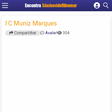
Encontra
SãoJosédeRibamar
Cadastrar empresa
Fazer login
I C Muniz Marques
Criar conta
Compartilhar
Avalie!
304