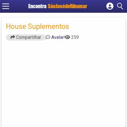
Encontra
SãoJosédeRibamar
Cadastrar empresa
Fazer login
House Suplementos
Criar conta
Compartilhar
Avalie!
259