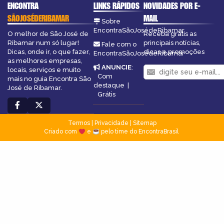
ENCONTRA
LINKS RÁPIDOS
NOVIDADES POR E-
SÃOJOSÉDERIBAMAR
MAIL
Sobre
EncontraSãoJosédeRibamar
O melhor de São José de
Receba grátis as
Ribamar num só lugar!
principais notícias,
Fale com o
Dicas, onde ir, o que fazer,
dicas e promoções
EncontraSãoJosédeRibamar
as melhores empresas,
ANUNCIE
:
locais, serviços e muito
Com
mais no guia Encontra São
destaque
|
José de Ribamar.
Grátis
Termos
|
Privacidade
|
Sitemap
Criado com
e
pelo time do EncontraBrasil