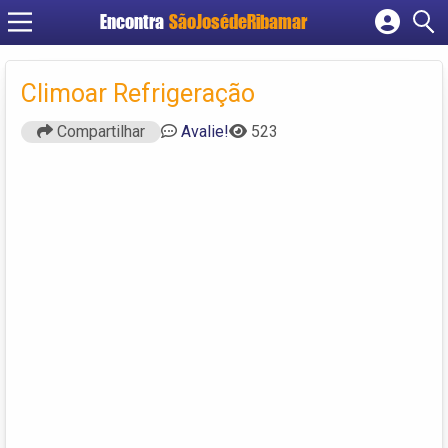
Encontra
SãoJosédeRibamar
Cadastrar empresa
Fazer login
Climoar Refrigeração
Criar conta
Compartilhar
Avalie!
523