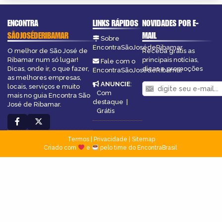
ENCONTRA
LINKS RÁPIDOS
NOVIDADES POR E-
SÃOJOSÉDERIBAMAR
MAIL
Sobre
EncontraSãoJosédeRibamar
O melhor de São José de
Receba grátis as
Ribamar num só lugar!
principais notícias,
Fale com o
Dicas, onde ir, o que fazer,
dicas e promoções
EncontraSãoJosédeRibamar
as melhores empresas,
ANUNCIE
:
locais, serviços e muito
Com
mais no guia Encontra São
destaque
|
José de Ribamar.
Grátis
Termos
|
Privacidade
|
Sitemap
Criado com
e
pelo time do EncontraBrasil