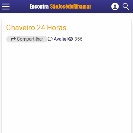
Encontra
SãoJosédeRibamar
Cadastrar empresa
Fazer login
Chaveiro 24 Horas
Criar conta
Compartilhar
Avalie!
356