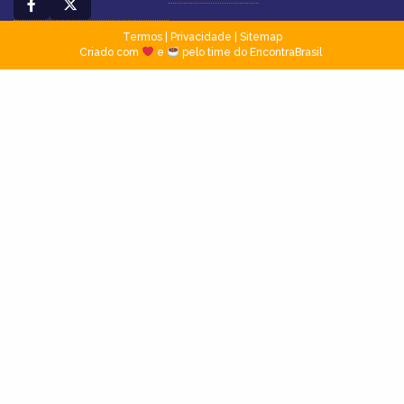
Termos
|
Privacidade
|
Sitemap
Criado com
e
pelo time do EncontraBrasil