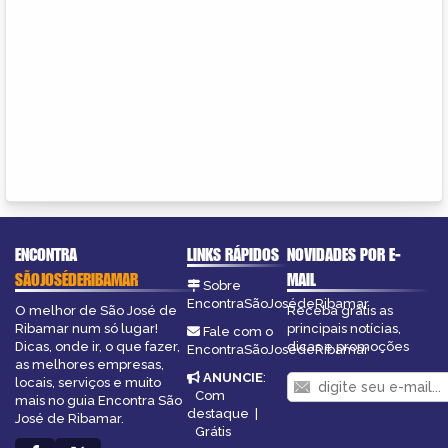
ENCONTRA
LINKS RÁPIDOS
NOVIDADES POR E-
SÃOJOSÉDERIBAMAR
MAIL
Sobre
EncontraSãoJosédeRibamar
O melhor de São José de
Receba grátis as
Ribamar num só lugar!
principais notícias,
Fale com o
Dicas, onde ir, o que fazer,
dicas e promoções
EncontraSãoJosédeRibamar
as melhores empresas,
ANUNCIE
:
locais, serviços e muito
Com
mais no guia Encontra São
destaque
|
José de Ribamar.
Grátis