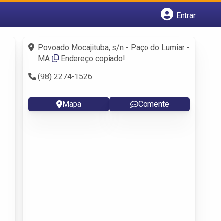
Entrar
Cadastrar empresa
Fazer login
Povoado Mocajituba, s/n - Paço do Lumiar -
Criar conta
MA
Endereço copiado!
(98) 2274-1526
Mapa
Comente