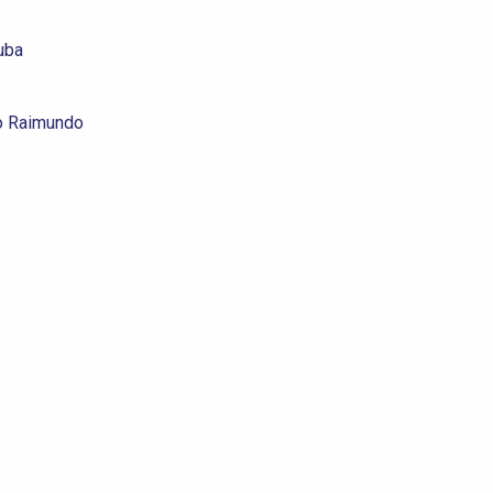
uba
o Raimundo