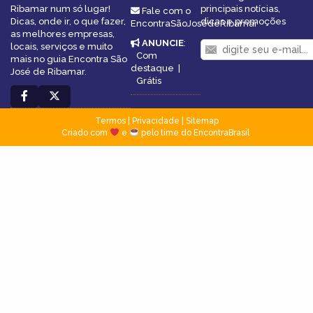
Ribamar num só lugar!
principais notícias,
Fale com o
Dicas, onde ir, o que fazer,
dicas e promoções
EncontraSãoJosédeRibamar
as melhores empresas,
ANUNCIE
:
locais, serviços e muito
Com
mais no guia Encontra São
destaque
|
José de Ribamar.
Grátis
Termos
|
Privacidade
|
Sitemap
Criado com
e
pelo time do EncontraBrasil