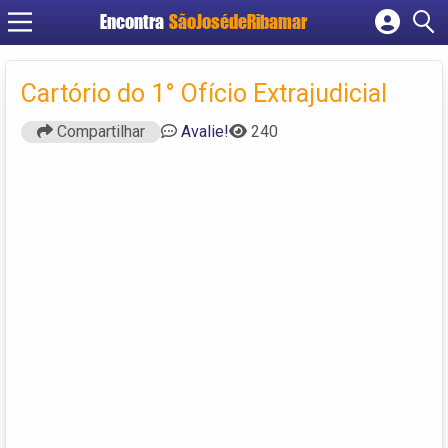
Encontra
SãoJosédeRibamar
Cadastrar empresa
Fazer login
Cartório do 1° Ofício Extrajudicial
Criar conta
Compartilhar
Avalie!
240