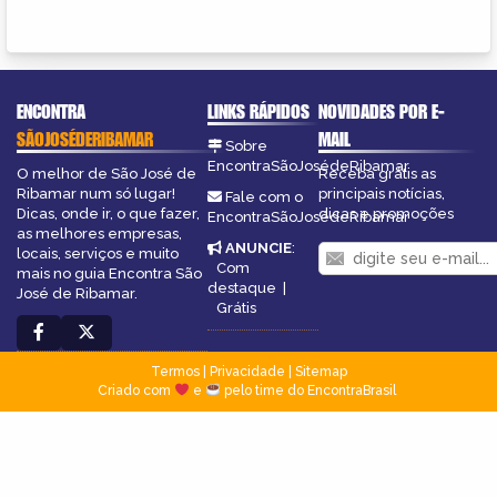
ENCONTRA
LINKS RÁPIDOS
NOVIDADES POR E-
SÃOJOSÉDERIBAMAR
MAIL
Sobre
EncontraSãoJosédeRibamar
O melhor de São José de
Receba grátis as
Ribamar num só lugar!
principais notícias,
Fale com o
Dicas, onde ir, o que fazer,
dicas e promoções
EncontraSãoJosédeRibamar
as melhores empresas,
ANUNCIE
:
locais, serviços e muito
Com
mais no guia Encontra São
destaque
|
José de Ribamar.
Grátis
Termos
|
Privacidade
|
Sitemap
Criado com
e
pelo time do EncontraBrasil