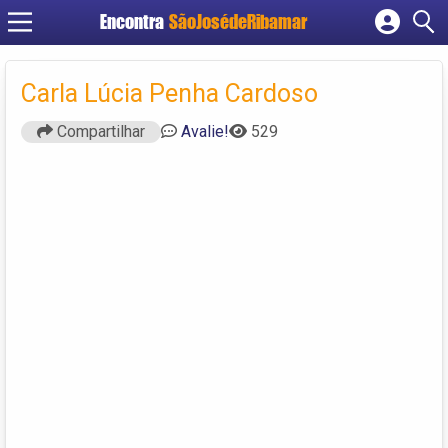
Encontra
SãoJosédeRibamar
Cadastrar empresa
Fazer login
Carla Lúcia Penha Cardoso
Criar conta
Compartilhar
Avalie!
529