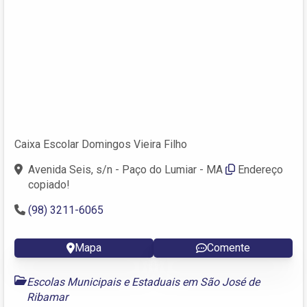
Caixa Escolar Domingos Vieira Filho
Avenida Seis, s/n - Paço do Lumiar - MA
Endereço
copiado!
(98) 3211-6065
Mapa
Comente
Escolas Municipais e Estaduais em São José de
Ribamar