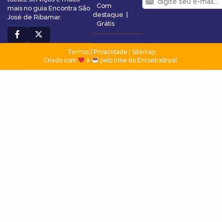
Com
mais no guia Encontra São
destaque
|
José de Ribamar.
Grátis
Termos
|
Privacidade
|
Sitemap
Criado com
e
pelo time do EncontraBrasil