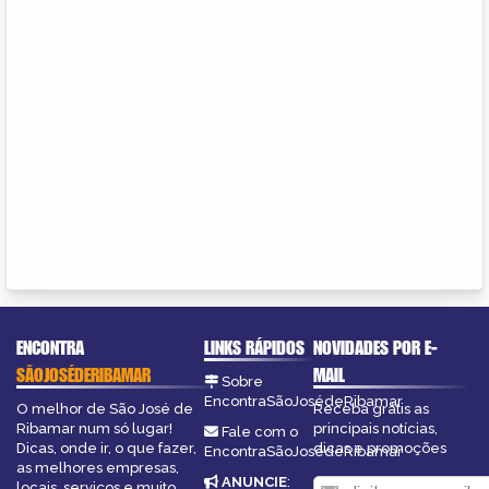
ENCONTRA
LINKS RÁPIDOS
NOVIDADES POR E-
SÃOJOSÉDERIBAMAR
MAIL
Sobre
EncontraSãoJosédeRibamar
O melhor de São José de
Receba grátis as
Ribamar num só lugar!
principais notícias,
Fale com o
Dicas, onde ir, o que fazer,
dicas e promoções
EncontraSãoJosédeRibamar
as melhores empresas,
ANUNCIE
:
locais, serviços e muito