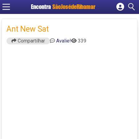
Encontra
SãoJosédeRibamar
Cadastrar empresa
Fazer login
Ant New Sat
Criar conta
Compartilhar
Avalie!
339