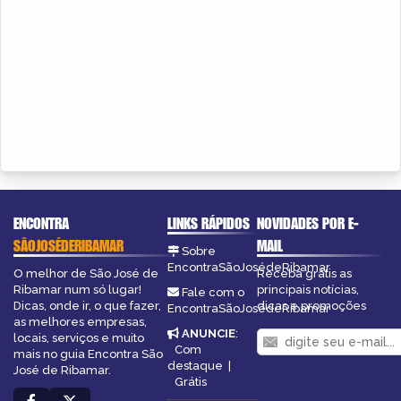
ENCONTRA
LINKS RÁPIDOS
NOVIDADES POR E-
SÃOJOSÉDERIBAMAR
MAIL
Sobre
EncontraSãoJosédeRibamar
O melhor de São José de
Receba grátis as
Ribamar num só lugar!
principais notícias,
Fale com o
Dicas, onde ir, o que fazer,
dicas e promoções
EncontraSãoJosédeRibamar
as melhores empresas,
ANUNCIE
:
locais, serviços e muito
Com
mais no guia Encontra São
destaque
|
José de Ribamar.
Grátis