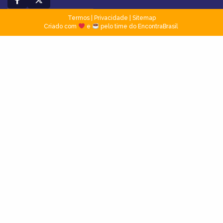
Termos
|
Privacidade
|
Sitemap
Criado com
e
pelo time do EncontraBrasil