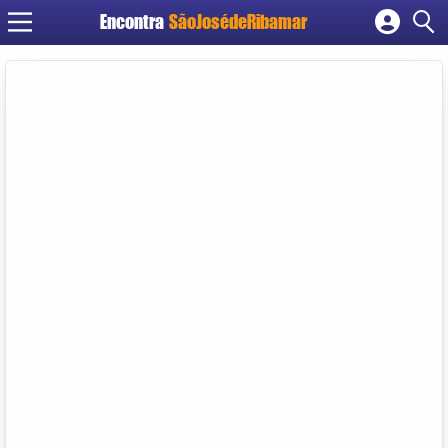
Encontra
SãoJosédeRibamar
Cadastrar empresa
Fazer login
Criar conta