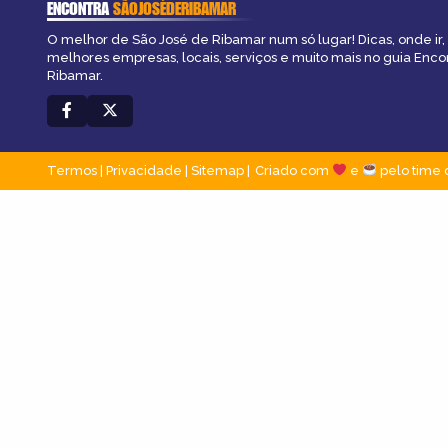
ENCONTRA
SÃOJOSÉDERIBAMAR
O melhor de São José de Ribamar num só lugar! Dicas, onde ir, 
melhores empresas, locais, serviços e muito mais no guia Enco
Ribamar.
Termos
|
Privacidade
|
Sitemap
Criado com
e
pelo time 