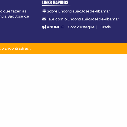
LINKS RÁPIDOS
o que fazer, as
Sobre EncontraSãoJosédeRibamar
ntra São José de
Fale com o EncontraSãoJosédeRibamar
ANUNCIE
:
Com destaque
|
Grátis
do EncontraBrasil