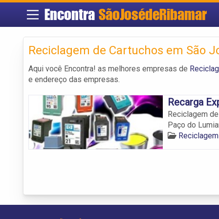
Encontra
SãoJosédeRibamar
Reciclagem de Cartuchos em São J
Aqui você Encontra! as melhores empresas de
Recicla
e endereço das empresas.
Recarga Exp
Reciclagem de 
Paço do Lumiar
Reciclagem