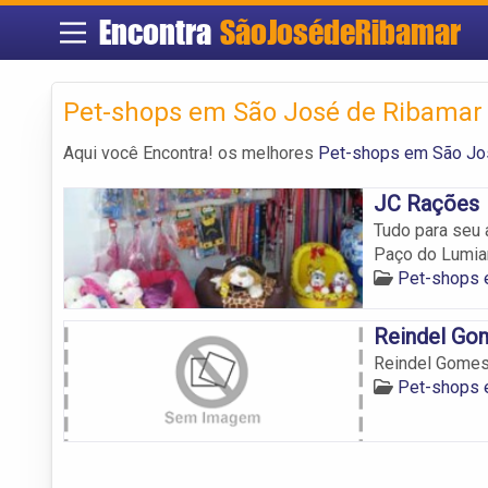
Encontra
SãoJosédeRibamar
Pet-shops em São José de Ribamar
Aqui você Encontra! os melhores
Pet-shops em São Jo
JC Rações
Tudo para seu 
Paço do Lumiar
Pet-shops 
Reindel Go
Reindel Gome
Pet-shops 