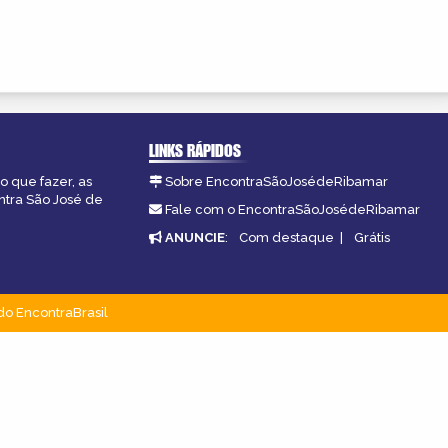
LINKS RÁPIDOS
o que fazer, as
Sobre EncontraSãoJosédeRibamar
ntra São José de
Fale com o EncontraSãoJosédeRibamar
ANUNCIE
:
Com destaque
|
Grátis
do EncontraBrasil