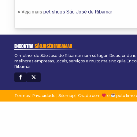
» Veja mais
pet shops São José de Ribamar
ENCONTRA
SÃOJOSÉDERIBAMAR
O melhor de São José de Ribamar num só lugar! Dicas, onde ir, 
melhores empresas, locais, serviços e muito mais no guia Enco
Ribamar.
Termos
|
Privacidade
|
Sitemap
Criado com
e
pelo time 