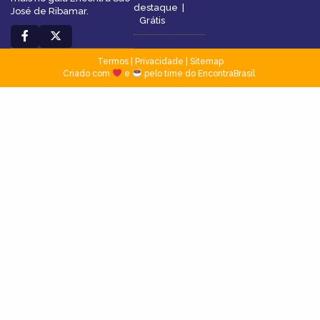
destaque
|
José de Ribamar.
Grátis
Termos
|
Privacidade
|
Sitemap
Criado com
e
pelo time do EncontraBrasil