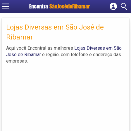
Encontra
SãoJosédeRibamar
Cadastrar empresa
Fazer login
Lojas Diversas em São José de
Criar conta
Ribamar
Aqui você Encontra! as melhores
Lojas Diversas em São
José de Ribamar
e região, com telefone e endereço das
empresas.