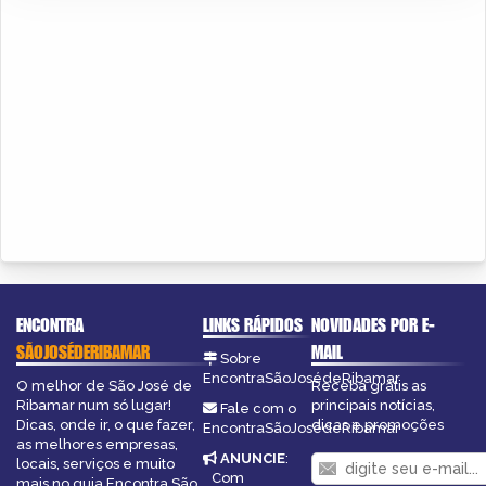
ENCONTRA
LINKS RÁPIDOS
NOVIDADES POR E-
SÃOJOSÉDERIBAMAR
MAIL
Sobre
EncontraSãoJosédeRibamar
O melhor de São José de
Receba grátis as
Ribamar num só lugar!
principais notícias,
Fale com o
Dicas, onde ir, o que fazer,
dicas e promoções
EncontraSãoJosédeRibamar
as melhores empresas,
ANUNCIE
:
locais, serviços e muito
Com
mais no guia Encontra São