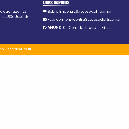
LINKS RÁPIDOS
o que fazer, as
Sobre EncontraSãoJosédeRibamar
ntra São José de
Fale com o EncontraSãoJosédeRibamar
ANUNCIE
:
Com destaque
|
Grátis
do EncontraBrasil