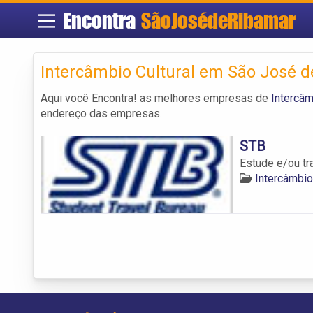
Encontra
SãoJosédeRibamar
Intercâmbio Cultural em São José 
Aqui você Encontra! as melhores empresas de
Intercâm
endereço das empresas.
STB
Estude e/ou tr
Intercâmbio