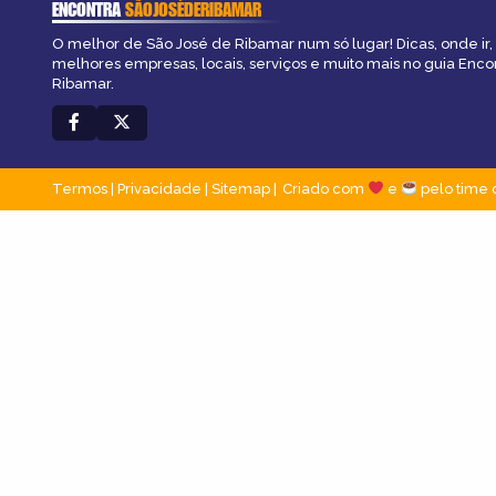
ENCONTRA
SÃOJOSÉDERIBAMAR
O melhor de São José de Ribamar num só lugar! Dicas, onde ir, 
melhores empresas, locais, serviços e muito mais no guia Enco
Ribamar.
Termos
|
Privacidade
|
Sitemap
Criado com
e
pelo time 