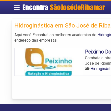
Encontra
SãoJosédeRibamar
Hidroginástica em São José de Rib
Aqui você Encontra! as melhores academias de
Hidrogi
endereço das empresas.
Peixinho Do
Combata o str
José de Ribam
Hidroginás