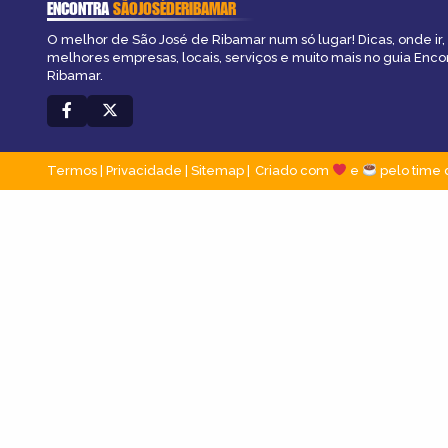
ENCONTRA
SÃOJOSÉDERIBAMAR
O melhor de São José de Ribamar num só lugar! Dicas, onde ir, 
melhores empresas, locais, serviços e muito mais no guia Enco
Ribamar.
Termos
|
Privacidade
|
Sitemap
Criado com
e
pelo time 