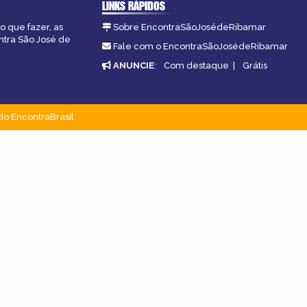
LINKS RÁPIDOS
o que fazer, as
Sobre EncontraSãoJosédeRibamar
ntra São José de
Fale com o EncontraSãoJosédeRibamar
ANUNCIE
:
Com destaque
|
Grátis
do EncontraBrasil