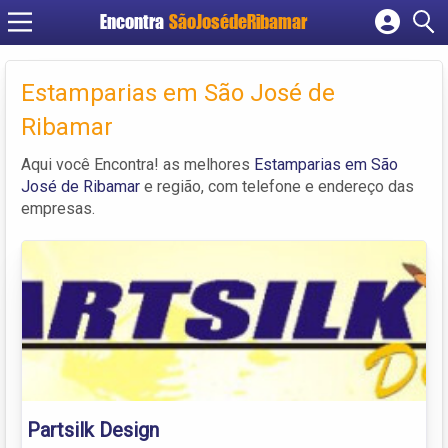
Encontra
SãoJosédeRibamar
Cadastrar empresa
Fazer login
Estamparias em São José de
Criar conta
Ribamar
Aqui você Encontra! as melhores
Estamparias em São
José de Ribamar
e região, com telefone e endereço das
empresas.
Partsilk Design