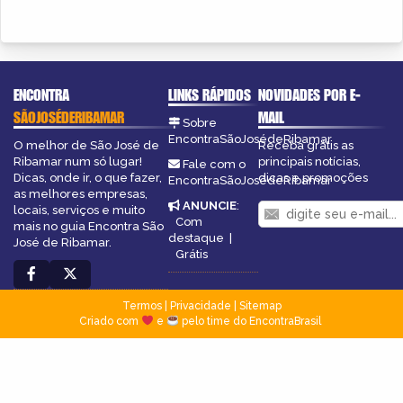
ENCONTRA
LINKS RÁPIDOS
NOVIDADES POR E-
SÃOJOSÉDERIBAMAR
MAIL
Sobre
EncontraSãoJosédeRibamar
O melhor de São José de
Receba grátis as
Ribamar num só lugar!
principais notícias,
Fale com o
Dicas, onde ir, o que fazer,
dicas e promoções
EncontraSãoJosédeRibamar
as melhores empresas,
ANUNCIE
:
locais, serviços e muito
Com
mais no guia Encontra São
destaque
|
José de Ribamar.
Grátis
Termos
|
Privacidade
|
Sitemap
Criado com
e
pelo time do EncontraBrasil