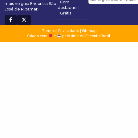
Com
mais no guia Encontra São
destaque
|
José de Ribamar.
Grátis
Termos
|
Privacidade
|
Sitemap
Criado com
e
pelo time do EncontraBrasil