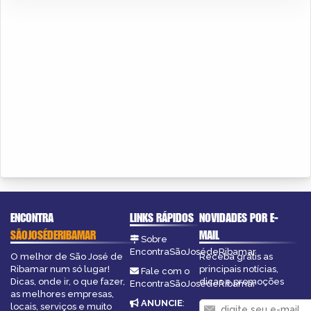
ENCONTRA
LINKS RÁPIDOS
NOVIDADES POR E-
SÃOJOSÉDERIBAMAR
MAIL
Sobre
EncontraSãoJosédeRibamar
O melhor de São José de
Receba grátis as
Ribamar num só lugar!
principais notícias,
Fale com o
Dicas, onde ir, o que fazer,
dicas e promoções
EncontraSãoJosédeRibamar
as melhores empresas,
ANUNCIE
:
locais, serviços e muito