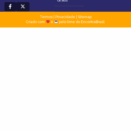
Grátis
Termos
|
Privacidade
|
Sitemap
Criado com
e
pelo time do EncontraBrasil