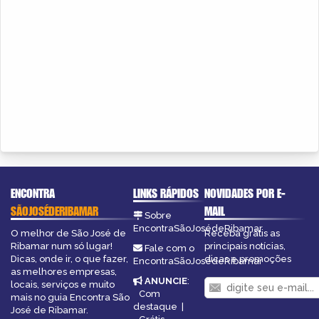
ENCONTRA
LINKS RÁPIDOS
NOVIDADES POR E-
SÃOJOSÉDERIBAMAR
MAIL
Sobre
EncontraSãoJosédeRibamar
O melhor de São José de
Receba grátis as
Ribamar num só lugar!
principais notícias,
Fale com o
Dicas, onde ir, o que fazer,
dicas e promoções
EncontraSãoJosédeRibamar
as melhores empresas,
ANUNCIE
:
locais, serviços e muito
Com
mais no guia Encontra São
destaque
|
José de Ribamar.