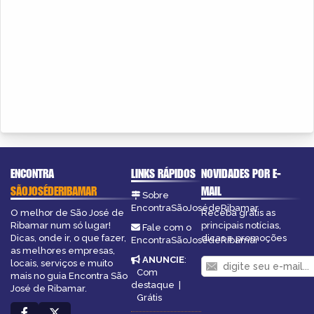
ENCONTRA
LINKS RÁPIDOS
NOVIDADES POR E-
SÃOJOSÉDERIBAMAR
MAIL
Sobre
EncontraSãoJosédeRibamar
O melhor de São José de
Receba grátis as
Ribamar num só lugar!
principais notícias,
Fale com o
Dicas, onde ir, o que fazer,
dicas e promoções
EncontraSãoJosédeRibamar
as melhores empresas,
ANUNCIE
:
locais, serviços e muito
Com
mais no guia Encontra São
destaque
|
José de Ribamar.
Grátis