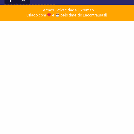
Termos
|
Privacidade
|
Sitemap
Criado com
e
pelo time do EncontraBrasil