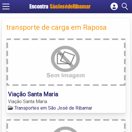
Encontra
SãoJosédeRibamar
Cadastrar empresa
Fazer login
transporte de carga em Raposa
Criar conta
Viação Santa Maria
Viação Santa Maria
Transportes em São José de Ribamar