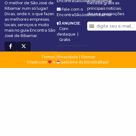
EncontraSãoJosédeRibamar
O melhor de São José de
Receba grátis as
Ribamar num só lugar!
principais notícias,
Fale com o
Dicas, onde ir, o que fazer,
dicas e promoções
EncontraSãoJosédeRibamar
as melhores empresas,
ANUNCIE
:
locais, serviços e muito
Com
mais no guia Encontra São
destaque
|
José de Ribamar.
Grátis
Termos
|
Privacidade
|
Sitemap
Criado com
e
pelo time do EncontraBrasil