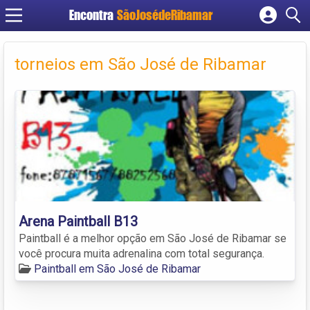
Encontra
SãoJosédeRibamar
Cadastrar empresa
Fazer login
torneios em São José de Ribamar
Criar conta
Arena Paintball B13
Paintball é a melhor opção em São José de Ribamar se
você procura muita adrenalina com total segurança.
Paintball em São José de Ribamar