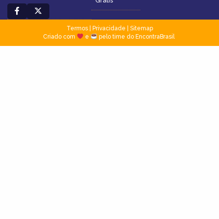
Grátis
Termos
|
Privacidade
|
Sitemap
Criado com
e
pelo time do EncontraBrasil