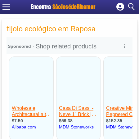
Encontra
SãoJosédeRibamar
Cadastrar empresa
Fazer login
tijolo ecológico em Raposa
Criar conta