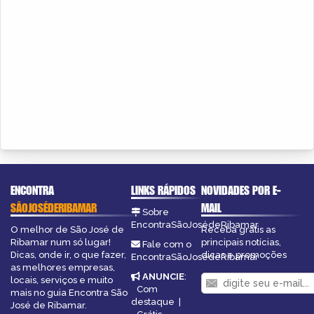
ENCONTRA
LINKS RÁPIDOS
NOVIDADES POR E-
SÃOJOSÉDERIBAMAR
MAIL
Sobre
EncontraSãoJosédeRibamar
O melhor de São José de
Receba grátis as
Ribamar num só lugar!
principais notícias,
Fale com o
Dicas, onde ir, o que fazer,
dicas e promoções
EncontraSãoJosédeRibamar
as melhores empresas,
ANUNCIE
:
locais, serviços e muito
Com
mais no guia Encontra São
destaque
|
José de Ribamar.